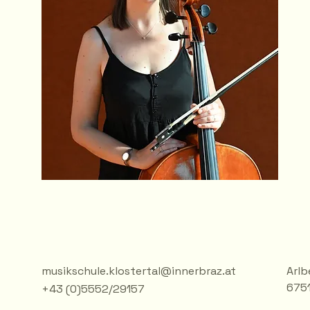
musikschule.klostertal@innerbraz.at
Arlb
6751
+43 (0)5552/29157