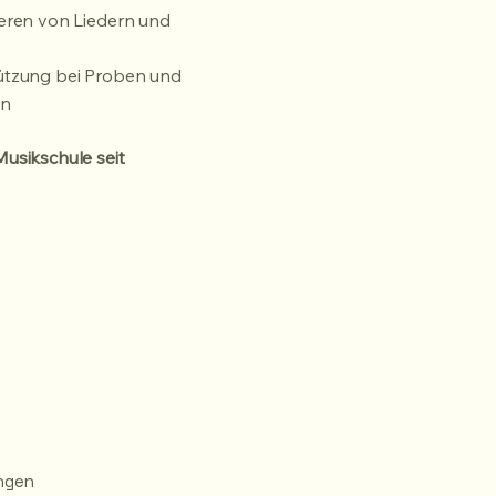
ieren von Liedern und
ützung bei Proben und
en
usikschule seit
ngen