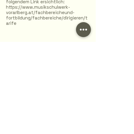
folgendem Link ersichtlich:
https://www.musikschulwerk-
vorarlberg.at/fachbereicheund-
fortbildung/fachbereiche/dirigieren/t
arife
Wichtige Informationen
Die Gewährung des Schülertarifs ist an
den Bezug der Familienbeihilfe
gebunden.
Der Erwachsenentarif gilt für jene, die
keine Familienbeihilfe erhalten.
Ausnahmen werden ausschließlich für
Mitglieder von Blasmusikvereinen, eines
heimischen Chores und einer
Trachtengruppe gewährt. Für diese gilt
der jeweilige Schülertarif.
Besuchen mehrere Kinder einer Familie
die Musikschule, so ist für das älteste
Kind die Gebühr voll zu entrichten. Jedes
weitere Kind erhält eine 50%